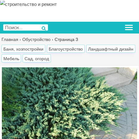
Перейти
к
содержимому
Искать:
Поиск
Главная
›
Обустройство
›
Страница 3
Баня, хозпостройки
Благоустройство
Ландшафтный дизайн
Мебель
Сад, огород