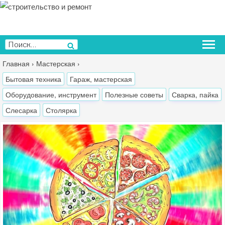
Перейти
к
содержимому
Искать:
Поиск
Главная
›
Мастерская
›
Бытовая техника
Гараж, мастерская
Оборудование, инструмент
Полезные советы
Сварка, пайка
Слесарка
Столярка