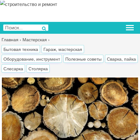
Перейти
к
содержимому
Искать:
Поиск
Главная
›
Мастерская
›
Бытовая техника
Гараж, мастерская
Оборудование, инструмент
Полезные советы
Сварка, пайка
Слесарка
Столярка