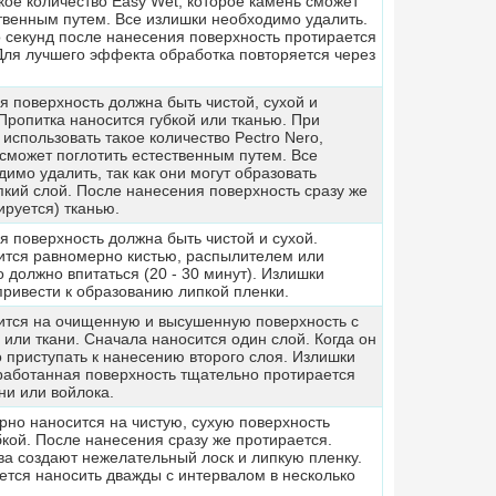
кое количество Easy Wet, которое камень сможет
ственным путем. Все излишки необходимо удалить.
о секунд после нанесения поверхность протирается
 Для лучшего эффекта обработка повторяется через
 поверхность должна быть чистой, сухой и
ропитка наносится губкой или тканью. При
 использовать такое количество Pectro Nero,
сможет поглотить естественным путем. Все
имо удалить, так как они могут образовать
пкий слой. После нанесения поверхность сразу же
руется) тканью.
 поверхность должна быть чистой и сухой.
ится равномерно кистью, распылителем или
о должно впитаться (20 - 30 минут). Излишки
привести к образованию липкой пленки.
ится на очищенную и высушенную поверхность с
или ткани. Сначала наносится один слой. Когда он
 приступать к нанесению второго слоя. Излишки
работанная поверхность тщательно протирается
ни или войлока.
рно наносится на чистую, сухую поверхность
кой. После нанесения сразу же протирается.
ва создают нежелательный лоск и липкую пленку.
ется наносить дважды с интервалом в несколько