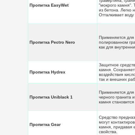
травертина, гран
Пропитка EasyWet
"мокрого камня".
из бетона. Легко 
Отталкивает воду
Применяется для 
Пропитка Pectro Nero
полированном гра
как для внутренни
Защитное средств
камня. Сохраняет
Пропитка Hуdrex
воздействия кисло
так и внешних раб
Применяется для 
Пропитка Uniblack 1
черного гранита 
камня становится
Средство предназ
могут контактиро
Пропитка Gear
камня, придавая
свойства.