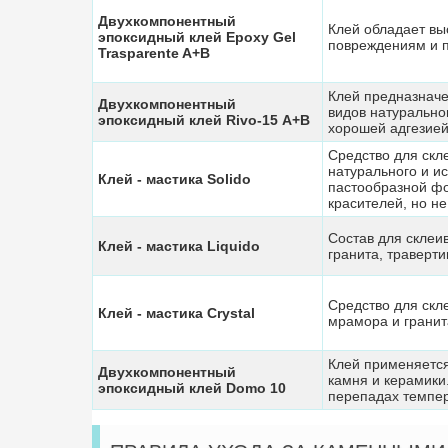
Двухкомпонентный
Клей обладает вы
эпоксидный клей Epoxy Gel
повреждениям и 
Trasparente A+B
Клей предназначе
Двухкомпонентный
видов натурально
эпоксидный клей Rivo-15 А+В
хорошей адгезией
Средство для скл
натурального и ис
Клей - мастика Solido
пастообразной фо
красителей, но н
Состав для склеи
Клей - мастика Liquido
гранита, траверти
Средство для скл
Клей - мастика Сrystal
мрамора и гранит
Клей применяется
Двухкомпонентный
камня и керамики
эпоксидный клей Domo 10
перепадах темпер