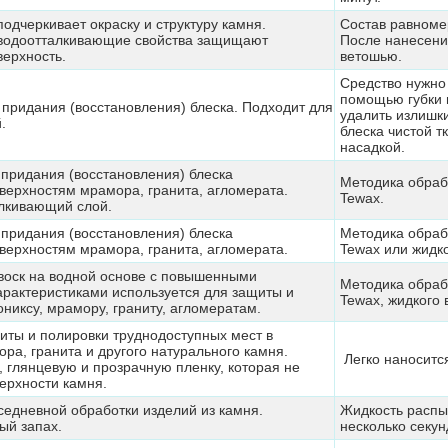
одчеркивает окраску и структуру камня.
Состав равномер
водоотталкивающие свойства защищают
После нанесени
ерхность.
ветошью.
Средство нужно 
помощью губки 
 придания (восстановления) блеска. Подходит для
удалить излишки
.
блеска чистой 
насадкой.
придания (восстановления) блеска
Методика обрабо
ерхностям мрамора, гранита, агломерата.
Tewax.
лкивающий слой.
придания (восстановления) блеска
Методика обрабо
ерхностям мрамора, гранита, агломерата.
Tewax или жидко
воск на водной основе с повышенными
Методика обрабо
арактеристиками используется для защиты и
Tewax, жидкого в
никсу, мрамору, граниту, агломератам.
иты и полировки труднодоступных мест в
ра, гранита и другого натурального камня.
Легко наносится
, глянцевую и прозрачную пленку, которая не
верхности камня.
седневной обработки изделий из камня.
Жидкость распы
ый запах.
несколько секун