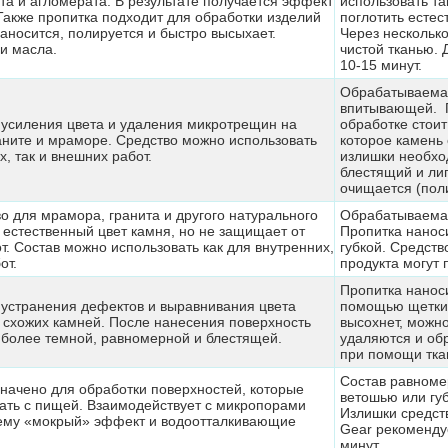
ита и агломерата. В результате получается эффект
использовать та
 Также пропитка подходит для обработки изделий
поглотить есте
наносится, полируется и быстро высыхает.
Через нескольк
 и масла.
чистой тканью.
10-15 минут.
Обрабатываемая
впитывающей. П
усиления цвета и удаления микротрещин на
обработке стоит
ните и мраморе. Средство можно использовать
которое камень 
х, так и внешних работ.
излишки необход
блестящий и ли
очищается (поли
о для мрамора, гранита и другого натурального
Обрабатываемая
 естественный цвет камня, но не защищает от
Пропитка нанос
т. Состав можно использовать как для внутренних,
губкой. Средств
от.
продукта могут 
Пропитка нанос
устранения дефектов и выравнивания цвета
помощью щетки 
и схожих камней. После нанесения поверхность
высохнет, можно
 более темной, равномерной и блестящей.
удаляются и об
при помощи тка
Состав равноме
начено для обработки поверхностей, которые
ветошью или губ
вать с пищей. Взаимодействует с микропорами
Излишки средст
 ему «мокрый» эффект и водоотталкивающие
Gear рекоменду
минут.