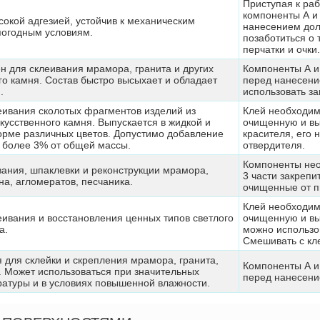
Приступая к ра
компоненты А и 
сокой адгезией, устойчив к механическим
нанесением дол
погодным условиям.
позаботиться о 
перчатки и очки.
н для склеивания мрамора, гранита и других
Компоненты А и
го камня. Состав быстро высыхает и обладает
перед нанесени
.
использовать за
еивания сколотых фрагментов изделий из
Клей необходим
кусственного камня. Выпускается в жидкой и
очищенную и вы
рме различных цветов. Допустимо добавление
красителя, его
е более 3% от общей массы.
отвердителя.
Компоненты нео
вания, шпаклевки и реконструкции мрамора,
3 части закрепи
на, агломератов, песчаника.
очищенные от п
Клей необходим
еивания и восстановления ценных типов светлого
очищенную и вы
а.
можно использо
Смешивать с кл
 для склейки и скрепления мрамора, гранита,
Компоненты А и
. Может использоваться при значительных
перед нанесени
атуры и в условиях повышенной влажности.