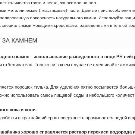
ет количество грязи и песка, заносимое на пол.
и металлические (пластиковые) части. Данные приспособления мо
 полированную поверхность натурального камня. Используйте защи
ь специальными моющими средствами, разведенными в теплой вод
 ЗА КАМНЕМ
дного камня - использование разведенного в воде PH ней
 отбеливателя. Только ни в коем случае не смешивайте аммиак
ляется порошок талька. Для удаления пятно посыпается больши
можно использовать смесь пищевой соды и небольшого количест
го сока и соли.
бработки в кратчайший срок поверхность промывается водой и 
ишайника хорошо справляется раствор перекиси водорода и