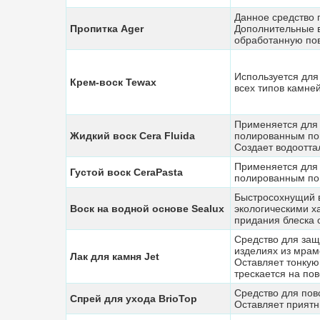
Данное средство п
Пропитка Ager
Дополнительные 
обработанную пов
Используется для
Крем-воск Tewax
всех типов камней
Применяется для 
Жидкий воск Cera Fluida
полированным пов
Создает водоотта
Применяется для 
Густой воск CeraPasta
полированным пов
Быстросохнущий 
Воск на водной основе Sealux
экологическими х
придания блеска о
Средство для защ
изделиях из мрамо
Лак для камня Jet
Оставляет тонкую
трескается на по
Средство для пов
Спрей для ухода BrioTop
Оставляет приятн