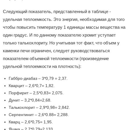
Следующий показатель, представленный в таблице -
удельная теплоемкость. Это энергия, необходимая для того
чтобы повысить температуру 1 единицы массы вещества на
один градус. И по данному показателю хромит уступает
только талькохлориту. Но учитывая тот факт, что объем у
каменки печи ограничен, следует руководствоваться
показателем объемной теплоемкости (произведение
удельной теплоемкости на плотность):
Габбро-диабаз – 3*0,79 = 2,37.
Кварцит – 2,6*0,7= 1,82.
Порфирит – 2,5*0,83= 2,075.
Дунит – 3,2*0,84=2,68.
Талькохлорит – 2,9*0,98= 2,842.
Серпентинит – 2,6*0.88= 2,288.
Кварц – 2,6*0,75= 1,95.
Яшма – 2,7*0,79=2,133.