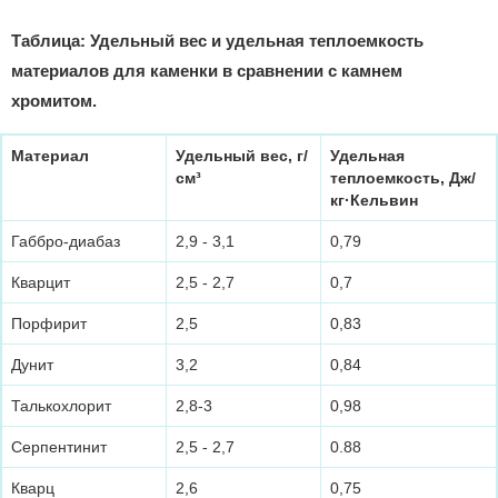
Таблица: Удельный вес и удельная теплоемкость
материалов для каменки в сравнении с камнем
хромитом.
Материал
Удельный вес, г/
Удельная
см³
теплоемкость, Дж
/
кг·
Кельвин
Габбро-диабаз
2,9 - 3,1
0,79
Кварцит
2,5 - 2,7
0,7
Порфирит
2,5
0,83
Дунит
3,2
0,84
Талькохлорит
2,8-3
0,98
Серпентинит
2,5 - 2,7
0.88
Кварц
2,6
0,75