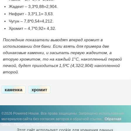
Жадеит – 3,3*0,88=2,904.
Нефрит - 3,3*1,1= 3,63.
Чугун – 7,8*0,54=4,212.
Хромит – 4,7*0,92= 4,32.
Последние показатели выводят вперед хромит в
использовании для бани. Если взять для примера две
одинаковые каменки, и засыпать первую жадеитом, а
вторую хромитом, то на каждый 1°С, накопленный первой
печкой, будет приходиться 1,5ºС (4,32/2,904) накопленной
второй.
каменка
хромит
©2026 Powered House. Все права защищены.
Запрещено использование
материалов сайта без согласия авторов и обратной ссылки.
Обратная
связь
Политика конфиденциальности
Этот сайт использует cookie для хранения данных.