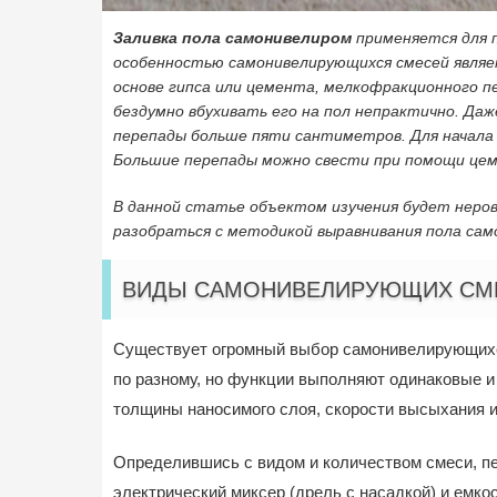
Заливка пола самонивелиром
применяется для 
особенностью самонивелирующихся смесей являет
основе гипса или цемента, мелкофракционного п
бездумно вбухивать его на пол непрактично. Даж
перепады больше пяти сантиметров. Для начала
Большие перепады можно свести при помощи цеме
В данной статье объектом изучения будет неро
разобраться с методикой выравнивания пола сам
ВИДЫ САМОНИВЕЛИРУЮЩИХ СМЕ
Существует огромный выбор самонивелирующихся
по разному, но функции выполняют одинаковые и
толщины наносимого слоя, скорости высыхания и
Определившись с видом и количеством смеси, п
электрический миксер (дрель с насадкой) и емк