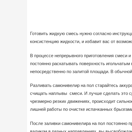
Готовить жидкую смесь нужно согласно инструк
консистенцию жидкости, и избавит вас от возмо
В процессе непрерывного приготовления смеси и
постоянно раскатывать поверхность игольчатым 
непосредственно по залитой площади. В обычной
Разливать самонивелир на пол старайтесь аккура
счищать наплывы смеси. И лучше сделать это ср
чрезмерно резких движениях, происходит сильное
лишней работы по очистке испачканных брызгами
После заливки самонивелира на пол постоянно п
валиком в разных направлениях, вы высвобождае