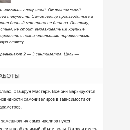
дки напольных покрытий. Отличительной
шей текучести. Самонивелир производится на
стоит данный материал не дешево. Поэтому,
ростым, не стоит выравнивать им крупные
верхность с незначительными неровностями.
овую стяжку.
е превышают 2 — 3 сантиметра. Цель —
РАБОТЫ
олма», «Тайфун Мастер». Все они маркируются
новидности самонивелиров в зависимости от
араметров.
я замешивания самонивелира нужен
смеси и необходимый объем воды. Готовая смесь