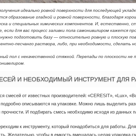
получения идеально ровной поверхности для последующей укла
ся образование гладкой и ровной поверхности, благодаря хоро
еска и специальных химических компонентов. И, естественно, 
е, если для вас процесс заливки пола самонивилиром кажется п
 нужно подготовить базу — относительно ровную и плоскую по
нтно-песчанго раствора, либо, при необходимости, сделать н
вный пол с некачественной стяжкой. Перепады по плоскости н
онивелиром.
СЕЙ И НЕОБХОДИМЫЙ ИНСТРУМЕНТ ДЛЯ 
 смесей от известных производителей: «CERESIT», «Lux», «В
 подробно описываются на упаковке. Можно лишь выделить раз
 прочности. И подбирать смесь необходимо исходя из данных п
ереходим к инструменту, который понадобиться для работы. Дл
ость. Желательно, чтобы в емкость вмещалась целая упаковка 