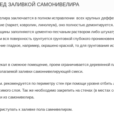
ЕД ЗАЛИВКОЙ САМОНИВЕЛИРА
елира заключается в полном исправлении всех крупных деффект
ие (паркет, ковролин, линолеум), оно полностью демонтируется
ещины заполняются цементно-песчаным раствором либо штукат
 вся поверхность грунтуется грунтовкой глубокого проникнове
ние гладкое, например, окрашено краской, то для грунтования и
текал в смежное помещение, проем ограничивается деревянной п
полагаемой заливки самоннивелирующей смеси.
. рекомендуется по периметру стен при помощи уровня отбить 
имого слоя. Так же необходимо закрепить на стенах (в местах 
и из самонивелира.
риступать к заливке пола самнивелиром.