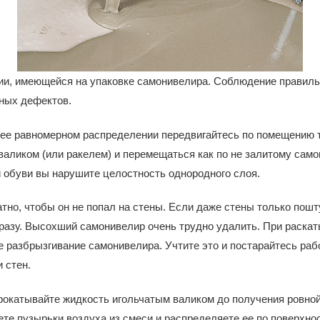
ции, имеющейся на упаковке самонивелира. Соблюдение правил
жных дефектов.
 ее равномерном распределении передвигайтесь по помещению т
валиком (или ракелем) и перемещаться как по не залитому сам
 обуви вы нарушите целостность однородного слоя.
тно, чтобы он не попал на стены. Если даже стены только пошту
азу. Высохший самонивелир очень трудно удалить. При раскат
 разбрызгивание самонивелира. Учтите это и постарайтесь рабо
 стен.
рокатывайте жидкость игольчатым валиком до получения ровной
те пузырьки воздуха из смеси и распределяете ее по поверхно