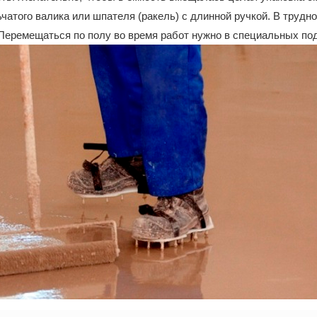
чатого валика или шпателя (ракель) с длинной ручкой. В трудн
Перемещаться по полу во время работ нужно в специальных под