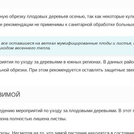
ую обрезку плодовых деревьев осенью, так как некоторые куль
ные рекомендации не применимы к санитарной обработке больны
 все оставшиеся на ветках мумифицированные плоды и листья, 
иходом весеннего тепла.
иятия по уходу за деревьями в южных регионах. В данных рай
й обрезки. При этом рекомендуется оставлять защитные звень
 ЗИМОЙ
ведению мероприятий по уходу за плодовыми деревьями. В этот
крона полностью лишена листвы.
зы. Несмотря на то, что зимой растения находятся в состоянии