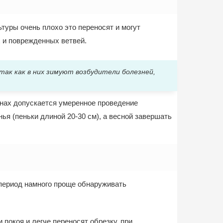
туры очень плохо это переносят и могут
х и поврежденных ветвей.
так как в них зимуют возбудители болезней,
онах допускается умеренное проведение
я (пеньки длиной 20-30 см), а весной завершать
 период намного проще обнаруживать
 покоя и легче переносят обрезку, при