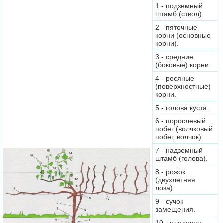
1 - подземный
штамб (ствол).
2 - пяточные
корни (основные
корни).
3 - средние
(боковые) корни.
4 - росяные
(поверхностные)
корни.
5 - голова куста.
6 - порослевый
побег (волчковый
побег, волчок).
7 - надземный
штамб (голова).
8 - рожок
(двухлетняя
лоза).
9 - сучок
замещения.
10 - плодовая