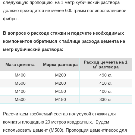
следующую пропорцию: на 1 метр кубический раствора
должно приходится не менее 600 грамм полипропиленовой
фибры.
В вопросе о расходе стяжки и подсчете необходимых
компонентов обратимся к таблице расхода цемента на
метр кубический раствора:
Расход цемента на 1
Мака цемента
Марка раствора
м³ раствора
М400
М200
490 кг.
М500
М200
410 кг.
М400
М150
400 кг.
М500
М150
330 кг.
Рассчитаем требуемый состав полусухой стяжки для
комнаты площадью 20 метров квадратных. Будем
использовать цемент (М500). Пропорция цемент/песок для