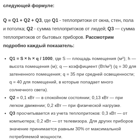
следующей формуле:
Q = Q1 + Q2 + Q3
, где
Q1
- теплопритоки от окна, стен, пола
и потолка;
Q2
- сумма теплопритоков от людей;
Q3
— сумма
теплопритоков от бытовых приборов.
Рассмотрим
подробно каждый показатель:
Q1 = S × h × q / 1000
, где S — площадь помещения (м²); h —
высота помещения (м); q — коэффициент (Вт/м³) (q = 30 для
затененного помещения; q = 35 при средней освещенности;
q = 40 для помещений, в которые попадает много
солнечного света).
Q2
= 0,1 кВт — в спокойном состоянии; 0,13 кВт — при
легком движении; 0,2 кВт — при физической нагрузке.
Q3
просчитывается из учета теплопритоков: 0,3 кВт — от
компьютера; 0,2 кВт — от телевизора. Для других приборов
значение принимается равным 30% от максимальной
потребляемой мощности.