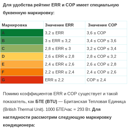
Для удобства рейтинг ERR и COP имеет специальную
буквенную маркировку:
Маркировка
Значение ERR
Значение COP
A
3,2 ≤ ERR
3,6 ≤ COP
B
3 ≤ ERR ≤ 3,2
3,4 ≤ COP ≤ 3,6
C
2,8 ≤ ERR ≤ 3
3,2 ≤ COP ≤ 3,4
D
2,6 ≤ ERR ≤ 2,8
2,8 ≤ COP ≤ 3,2
E
2,4 ≤ ERR ≤ 2,6
2,6 ≤ COP ≤ 2,8
F
2,2 ≤ ERR ≤ 2,4
2,4 ≤ COP ≤ 2,6
G
ERR ≤ 2,2
COP ≤ 2,4
Помимо коэффициентов ERR и COP существует и такой
показатель, как
БТЕ (BTU)
— Британская Тепловая Единица
(British Thermal Unit). 1000 БТЕ/час = 293 Вт.
Для
наглядности рассмотрим следующую маркировку
кондиционера: