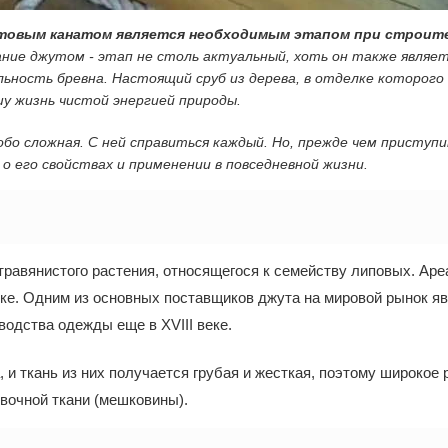
товым канатом является необходимым этапом при строите
ание джутом - этап не столь актуальный, хоть он также явля
ьность бревна. Настоящий сруб из дерева, в отделке которого
у жизнь чистой энергией природы.
обо сложная. С ней справиться каждый. Но, прежде чем приступ
о его свойствах и применении в повседневной жизни.
травянистого растения, относящегося к семейству липовых. Аре
ке. Одним из основных поставщиков джута на мировой рынок яв
водства одежды еще в XVIII веке.
 и ткань из них получается грубая и жесткая, поэтому широкое
овочной ткани (мешковины).