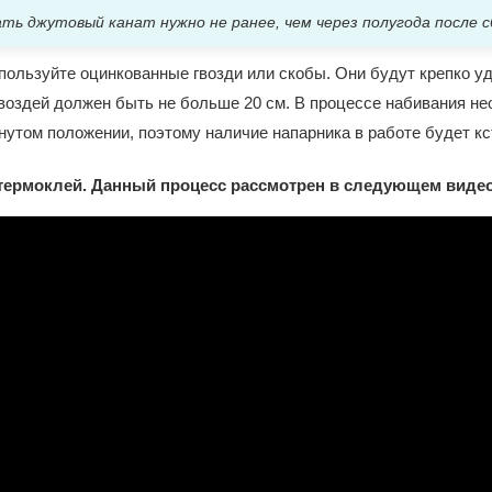
ать джутовый канат нужно не ранее, чем через полугода после с
спользуйте оцинкованные гвозди или скобы. Они будут крепко у
воздей должен быть не больше 20 см. В процессе набивания не
нутом положении, поэтому наличие напарника в работе будет кс
 термоклей. Данный процесс рассмотрен в следующем видео