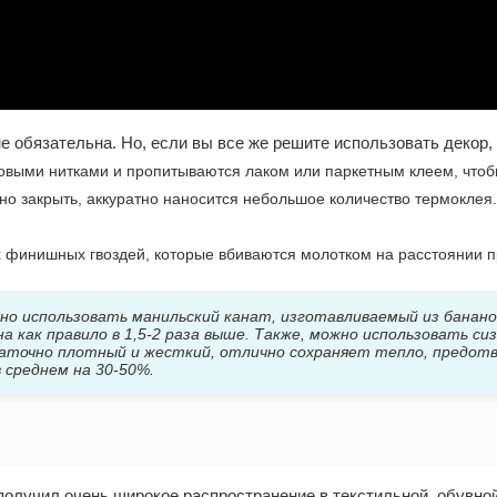
е обязательна. Но, если вы все же решите использовать декор
овыми нитками и пропитываются лаком или паркетным клеем, чтобы
но закрыть, аккуратно наносится небольшое количество термоклея.
финишных гвоздей, которые вбиваются молотком на расстоянии пр
о использовать манильский канат, изготавливаемый из банано
а как правило в 1,5-2 раза выше. Также, можно использовать с
аточно плотный и жесткий, отлично сохраняет тепло, предот
 среднем на 30-50%.
т получил очень широкое распространение в текстильной, обув