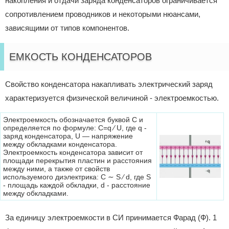
накопления и отдачи заряда конденсаторов ограничивается
сопротивлением проводников и некоторыми нюансами,
зависящими от типов компонентов.
ЕМКОСТЬ КОНДЕНСАТОРОВ
Свойство конденсатора накапливать электрический заряд
характеризуется физической величиной - электроемкостью.
Электроемкость обозначается буквой C и
определяется по формуле: C=q ⁄ U, где q -
заряд конденсатора, U — напряжение
между обкладками конденсатора.
Электроемкость конденсатора зависит от
площади перекрытия пластин и расстояния
между ними, а также от свойств
используемого диэлектрика: C ∼ S ⁄ d, где S
- площадь каждой обкладки, d - расстояние
между обкладками.
За единицу электроемкости в СИ принимается Фарад (Ф). 1