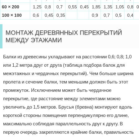
60 × 200
1,25
0,8
0,7
0,55
0,45
1,85
1,35
1,05
0,8
0
100 × 100
0,6
0,45
0,35
0,9
0,7
0,5
0,4
МОНТАЖ ДЕРЕВЯННЫХ ПЕРЕКРЫТИЙ
МЕЖДУ ЭТАЖАМИ
Балки из древесины укладывают на расстоянии 0,6; 0,8; 1,0
или 1,2 метра друг от друга (таблица подбора балок для
межэтажных и чердачных перекрытий). Чем больше ширина
пролета и сечение балки, тем меньшим должен быть этот
промежуток. Исключением может быть чердачное
перекрытие, где расстояние между элементами можно
увеличить до 1,5 метров. Брусья (бревна) монтируют вдоль
короткой стороны помещения перпендикулярно его длине,
максимально соблюдая параллельность друг к другу. В
первую очередь закрепляются крайние балки, правильность