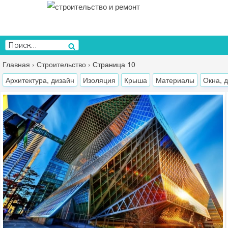
Перейти
к
содержимому
Искать:
Поиск
Главная
›
Строительство
›
Страница 10
Архитектура, дизайн
Изоляция
Крыша
Материалы
Окна, 