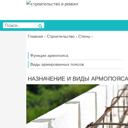
Перейти
к
содержимому
Искать:
Поиск
Главная
›
Строительство
›
Стены
›
Функции армопояса
Виды армированных поясов
НАЗНАЧЕНИЕ И ВИДЫ АРМОПОЯСА