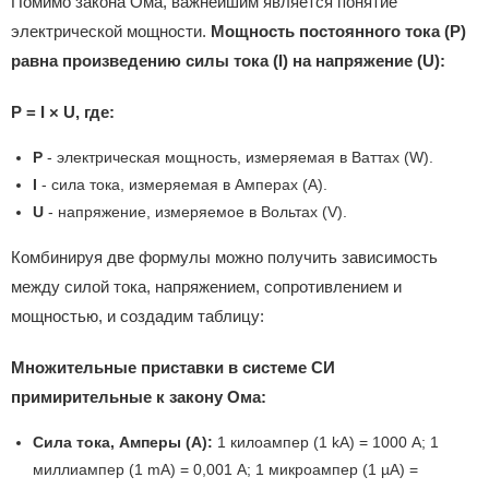
Помимо закона Ома, важнейшим является понятие
электрической мощности.
Мощность постоянного тока (P)
равна произведению силы тока (I) на напряжение (U):
P = I × U, где:
P
- электрическая мощность, измеряемая в Ваттах (W).
I
- сила тока, измеряемая в Амперах (A).
U
- напряжение, измеряемое в Вольтах (V).
Комбинируя две формулы можно получить зависимость
между силой тока, напряжением, сопротивлением и
мощностью, и создадим таблицу:
Множительные приставки в системе СИ
примирительные к закону Ома:
Сила тока, Амперы (A):
1 килоампер (1 kА) = 1000 А; 1
миллиампер (1 mA) = 0,001 A; 1 микроампер (1 µA) =