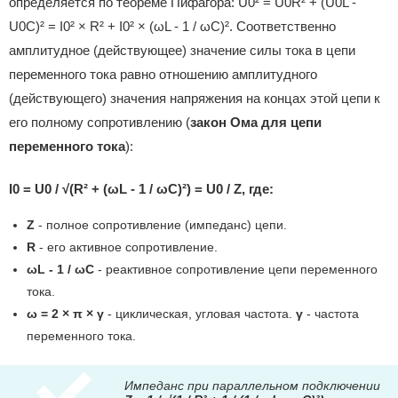
определяется по теореме Пифагора: U0² = U0R² + (U0L -
U0C)² = I0² × R² + I0² × (ωL - 1 / ωC)². Соответственно
амплитудное (действующее) значение силы тока в цепи
переменного тока равно отношению амплитудного
(действующего) значения напряжения на концах этой цепи к
его полному сопротивлению (
закон Ома для цепи
переменного тока
):
I0 = U0 / √(R² + (ωL - 1 / ωC)²) = U0 / Z, где:
Z
- полное сопротивление (импеданс) цепи.
R
- его активное сопротивление.
ωL - 1 / ωC
- реактивное сопротивление цепи переменного
тока.
ω = 2 × π × γ
- циклическая, угловая частота.
γ
- частота
переменного тока.
Импеданс при параллельном подключении