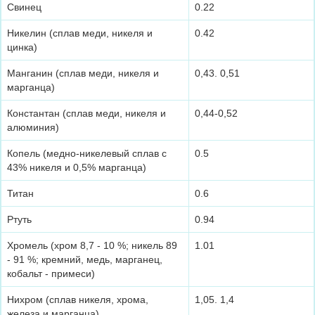
Свинец
0.22
Никелин (сплав меди, никеля и
0.42
цинка)
Манганин (сплав меди, никеля и
0,43. 0,51
марганца)
Константан (сплав меди, никеля и
0,44-0,52
алюминия)
Копель (медно-никелевый сплав с
0.5
43% никеля и 0,5% марганца)
Титан
0.6
Ртуть
0.94
Хромель (хром 8,7 - 10 %; никель 89
1.01
- 91 %; кремний, медь, марганец,
кобальт - примеси)
Нихром (сплав никеля, хрома,
1,05. 1,4
железа и марганца)