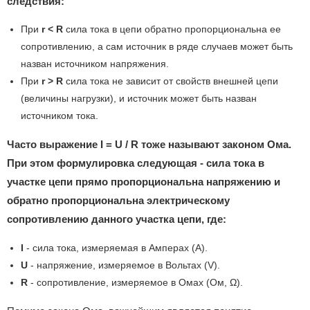
следствия:
При
r < R
сила тока в цепи обратно пропорциональна ее
сопротивлению, а сам источник в ряде случаев может быть
назван источником напряжения.
При
r > R
сила тока не зависит от свойств внешней цепи
(величины нагрузки), и источник может быть назван
источником тока.
Часто выражение I = U / R тоже называют законом Ома.
При этом формулировка следующая - сила тока в
участке цепи прямо пропорциональна напряжению и
обратно пропорциональна электрическому
сопротивлению данного участка цепи, где:
I
- сила тока, измеряемая в Амперах (A).
U
- напряжение, измеряемое в Вольтах (V).
R
- сопротивление, измеряемое в Омах (Ом, Ω).