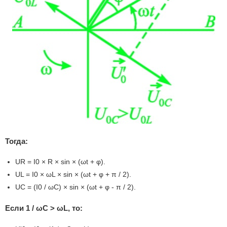
Тогда:
UR = I0 × R × sin × (ωt + φ).
UL = I0 × ωL × sin × (ωt + φ + π / 2).
UC = (I0 / ωС) × sin × (ωt + φ - π / 2).
Если 1 / ωС > ωL, то: