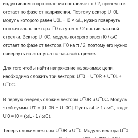
индуктивном сопротивлении составляет π / 2, причем ток
отстает по фазе от напряжения. Поэтому вектор U¯0L,
модуль которого равен U0L = I0 × ωL, нужно повернуть
относительно вектора I¯0 на угол π / 2 против часовой
стрелки. Вектор U¯0C, модуль которого равен I0 / ωC,
отстает по фазе от вектора I¯0 на π / 2, поэтому его нужно
повернуть на этот угол по часовой стрелке.
Для того чтобы найти напряжение на зажимах цепи,
необходимо сложить три вектора: U¯0 = U¯0R + U¯0L +
U¯0C.
В первую очередь сложим векторы U¯0R и U¯0C. Модуль
этой суммы U'0 = [U¯0R + U¯0C]. Пусть ωL > 1 / ωC, тогда:
U'0 = I0 × (ωL - 1 / ωC).
Теперь сложим векторы U¯0R и U'¯0. Модуль вектора U¯0