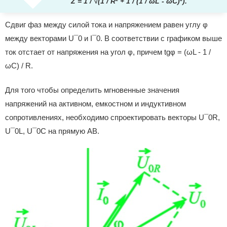
Z = 1 / √(1 / R² + 1 / (1 / ωL - ωC)²).
Сдвиг фаз между силой тока и напряжением равен углу φ
между векторами U¯0 и I¯0. В соответствии с графиком выше
ток отстает от напряжения на угол φ, причем tgφ = (ωL - 1 /
ωC) / R.
Для того чтобы определить мгновенные значения
напряжений на активном, емкостном и индуктивном
сопротивлениях, необходимо спроектировать векторы U¯0R,
U¯0L, U¯0C на прямую АВ.