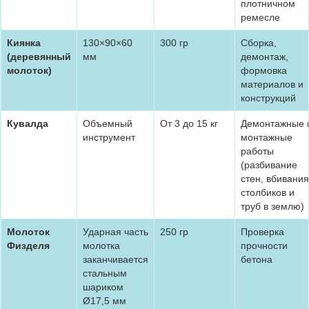
плотничном
ремесле
Киянка
130×90×60
300 гр
Сборка,
(деревянный
мм
демонтаж,
молоток)
формовка
материалов и
конструкций
Кувалда
Объемный
От 3 до 15 кг
Демонтажные 
инструмент
монтажные
работы
(разбивание
стен, вбивания
столбиков и
труб в землю)
Молоток
Ударная часть
250 гр
Проверка
Физделя
молотка
прочности
заканчивается
бетона
стальным
шариком
Ø17,5 мм