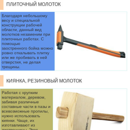
ПЛИТОЧНЫЙ МОЛОТОК
Благодаря небольшому
весу и специальной
конструкции рабочей
области, данный вид
молотков незаменим при
плиточных работах. С
помощью
заостренного бойка можно
ровно откалывать плитку
или же пробивать в ней
отверстия, не делая
трещины.
КИЯНКА, РЕЗИНОВЫЙ МОЛОТОК
Работая с хрупким
материалом, деревом,
забивая различные
составные части в пазы и
всевозможные пропилы,
нужно использовать
киянки. Чаще, их
изготавливают из
лиственницы. Этот