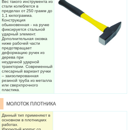
Вес такого инструмента из
стали колеблется в
пределах от 250 грамм до
1,1 килограмма.
Конструкция
обыкновенная - на ручке
фиксируется стальной
ударный элемент.
Дополнительная оковка
ниже рабочей части
предотвращает
деформацию ручек из
дерева при
неудачной ударной
траектории. Современный
слесарный вариант ручки
– заизолированная
резиной труба из металла
или сверхпрочного
пластика.
МОЛОТОК ПЛОТНИКА
Данный тип применяют в
основном в плотницких
работах.
Изогнутый корпус со