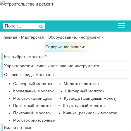
Перейти
к
содержимому
Искать:
Поиск
Главная
›
Мастерская
›
Оборудование, инструмент
›
Содержание записи:
Как выбрать молоток?
Характеристики, типы и назначение инструмента
Основные виды молотков
Слесарный молоток
Молоток плотника
Кровельный молоток
Шиферный молоток
Молоток каменщика
Кувалда (шанцевый молот)
Паркетный молоток
Штукатурный молоток
Плиточный молоток
Киянка, резиновый молоток
Молоток рихтовочный
Видео по теме