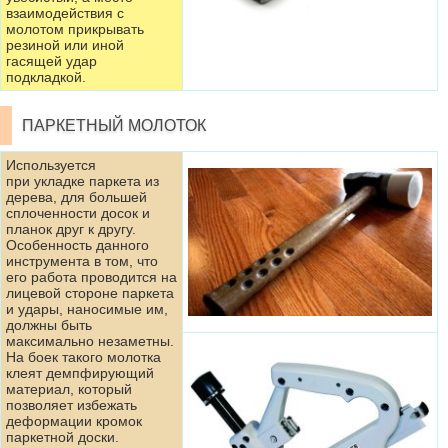
взаимодействия с
молотом прикрывать
резиной или иной
гасящей удар
подкладкой.
ПАРКЕТНЫЙ МОЛОТОК
Используется
при укладке паркета из
дерева, для большей
сплоченности досок и
планок друг к другу.
Особенность данного
инструмента в том, что
его работа проводится на
лицевой стороне паркета
и удары, наносимые им,
должны быть
максимально незаметны.
На боек такого молотка
клеят демпфирующий
материал, который
позволяет избежать
деформации кромок
паркетной доски.