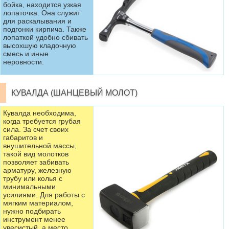
бойка, находится узкая
лопаточка. Она служит
для раскалывания и
подгонки кирпича. Также
лопаткой удобно сбивать
высохшую кладочную
смесь и иные
неровности.
КУВАЛДА (ШАНЦЕВЫЙ МОЛОТ)
Кувалда необходима,
когда требуется грубая
сила. За счет своих
габаритов и
внушительной массы,
такой вид молотков
позволяет забивать
арматуру, железную
трубу или колья с
минимальными
усилиями. Для работы с
мягким материалом,
нужно подбирать
инструмент менее
увесистый, а место