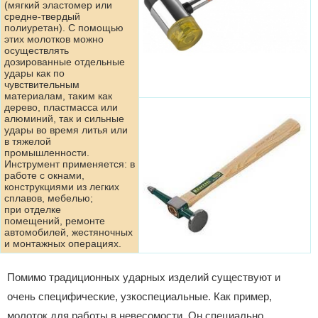
(мягкий эластомер или
средне-твердый
полиуретан). С помощью
этих молотков можно
осуществлять
дозированные отдельные
удары как по
чувствительным
материалам, таким как
дерево, пластмасса или
алюминий, так и сильные
удары во время литья или
в тяжелой
промышленности.
Инструмент применяется: в
работе с окнами,
конструкциями из легких
сплавов, мебелью;
при отделке
помещений, ремонте
автомобилей, жестяночных
и монтажных операциях.
Помимо традиционных ударных изделий существуют и
очень специфические, узкоспециальные. Как пример,
молоток для работы в невесомости. Он специально