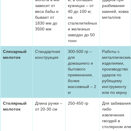
зависит от
кузницах – от
разбивании
веса бабы и
40 до 100 кг,
камней, ковка
бывает от
на
металлов
1830 мм до
сталелитейных
3500 мм
и железных
заводах до 50
тонн
Слесарный
Стандартная
300-500 гр –
Работы с
молоток
конструкция
для
металлически
домашнего и
изделиями,
бытового
производство
применения,
ударов по
более
рубящему
массивный – 2
инструменту
кг
или по керну
Столярный
Длина ручки –
250-450 гр
Для забивания
молоток
от 20-30 см
либо
извлечения
гвоздей в
столярном или