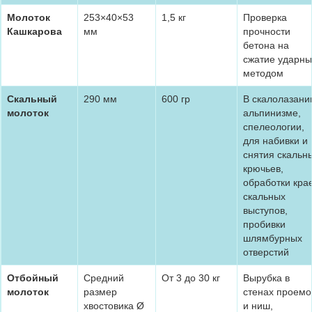
Молоток
253×40×53
1,5 кг
Проверка
Кашкарова
мм
прочности
бетона на
сжатие ударн
методом
Скальный
290 мм
600 гр
В скалолазани
молоток
альпинизме,
спелеологии,
для набивки и
снятия скальн
крючьев,
обработки кра
скальных
выступов,
пробивки
шлямбурных
отверстий
Отбойный
Средний
От 3 до 30 кг
Вырубка в
молоток
размер
стенах проемо
хвостовика Ø
и ниш,