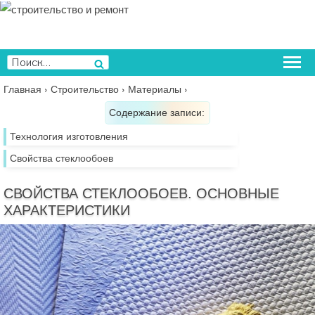
Перейти
к
содержимому
Искать:
Поиск
Главная
›
Строительство
›
Материалы
›
Содержание записи:
Технология изготовления
Свойства стеклообоев
СВОЙСТВА СТЕКЛООБОЕВ. ОСНОВНЫЕ
ХАРАКТЕРИСТИКИ