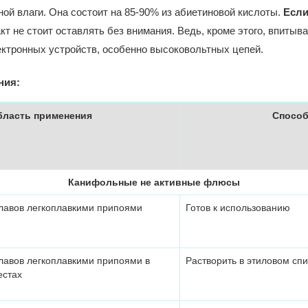
ой влаги. Она состоит на 85-90% из абиетиновой кислоты.
Если
т не стоит оставлять без внимания. Ведь, кроме этого, впитыв
ктронных устройств, особенно высоковольтных цепей.
ния:
бласть применения
Способ
Канифольные не активные флюсы
плавов легкоплавкими припоями
Готов к использованию
лавов легкоплавкими припоями в
Растворить в этиловом сп
естах