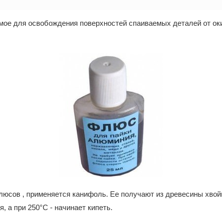
имое для освобождения поверхностей спаиваемых деталей от о
юсов , применяется канифоль. Ее получают из древесины хвойн
 а при 250°С - начинает кипеть.