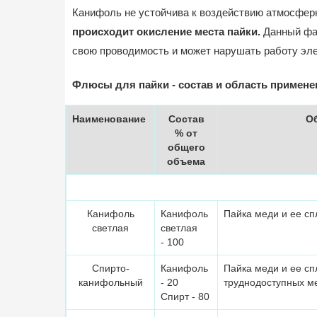
Канифоль не устойчива к воздействию атмосферн
происходит окисление места пайки.
Данный фак
свою проводимость и может нарушать работу эле
Флюсы для пайки - состав и область примене
Наименование
Состав
О
% от
общего
объема
Канифоль
Канифоль
Пайка меди и ее с
светлая
светлая
- 100
Спирто-
Канифоль
Пайка меди и ее сп
канифольный
- 20
труднодоступных м
Спирт - 80