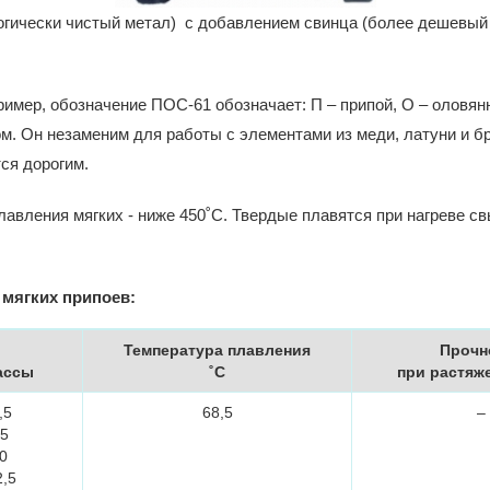
логически чистый метал) с добавлением свинца (более дешевый
имер, обозначение ПОС-61 обозначает: П – припой, О – оловянн
. Он незаменим для работы с элементами из меди, латуни и б
тся дорогим.
лавления мягких - ниже 450˚С. Твердые плавятся при нагреве с
 мягких припоев:
Температура плавления
Прочн
ассы
˚С
при растяже
,5
68,5
–
25
0
,5