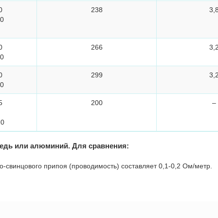
0
238
3,
60
0
266
3,
70
0
299
3,
90
5
200
–
20
медь или алюминий. Для сравнения:
-свинцового припоя (проводимость) составляет 0,1-0,2 Ом/метр.