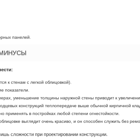
орных панелей.
 МИНУСЫ
ести:
ся к стенам с легкой облицовкой).
е показатели.
змерах, уменьшение толщины наружной стены приводит к увеличен
олодцевых конструкций теплопередаче выше обычной кирпичной кла
но применять в постройках любой степени огнестойкости.
 облицовке выглядит очень красиво, и он способен служить без рем
ишь сложности при проектировании конструкции.