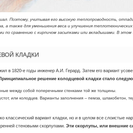
риал. Поэтому, учитывая его высокую теплопроводность, отпа
ича, а также для уменьшения веса и улучшения теплотехнически
 по сравнению с кирпичом засыпками или вкладышами. В этом и
ЕВОЙ КЛАДКИ
л в 1820-е годы инженер А.И. Герард. Затем его вариант усов
Принципиальное решение колодцевой кладки стало следу
анные между собой поперечными стенками той же толщины.
тот, или колодцев. Варианты заполнения – пемза, шлакобетон, те
ко классический вариант кладки, но и в целом все слоистые н
тренней стеновыми скорлупами.
Эти скорлупы, или внешние с