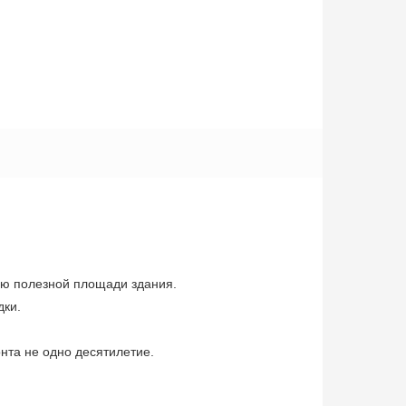
ию полезной площади здания.
дки.
онта не одно десятилетие.