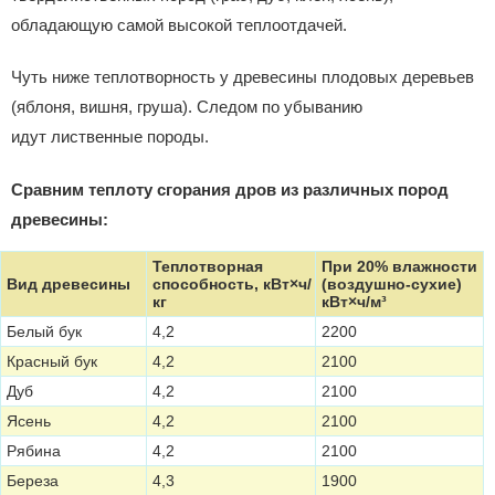
обладающую самой высокой теплоотдачей.
Чуть ниже теплотворность у древесины плодовых деревьев
(яблоня, вишня, груша). Следом по убыванию
идут лиственные породы.
Сравним теплоту сгорания дров из различных пород
древесины:
Теплотворная
При 20% влажности
Вид древесины
способность, кВт×ч/
(воздушно-сухие)
кг
кВт×ч/м³
Белый бук
4,2
2200
Красный бук
4,2
2100
Дуб
4,2
2100
Ясень
4,2
2100
Рябина
4,2
2100
Береза
4,3
1900