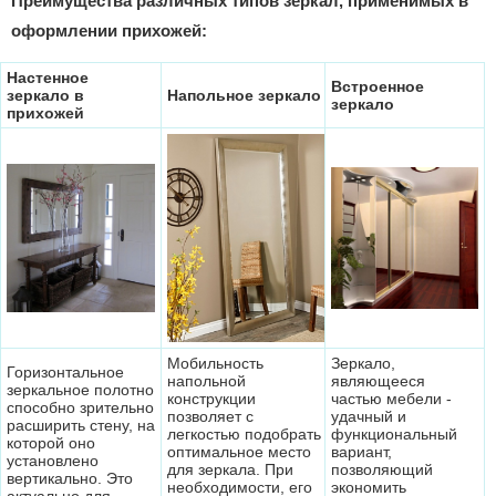
Преимущества различных типов зеркал, применимых в
оформлении прихожей:
Настенное
Встроенное
зеркало в
Напольное зеркало
зеркало
прихожей
Мобильность
Зеркало,
Горизонтальное
напольной
являющееся
зеркальное полотно
конструкции
частью мебели -
способно зрительно
позволяет с
удачный и
расширить стену, на
легкостью подобрать
функциональный
которой оно
оптимальное место
вариант,
установлено
для зеркала. При
позволяющий
вертикально. Это
необходимости, его
экономить