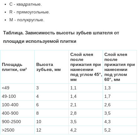
C - квадратные.
R - прямоугольные.
M - полукруглые.
Таблица. Зависимость высоты зубьев шпателя от
площади используемой плитки
Слой клея
Слой клея
после
после
Площадь
Высота
прижатия при
прижатия при
плитки, см²
зубьев, мм
нанесении
нанесении
под углом 45°,
под углом
мм
60°, мм
<49
3
1,1
1,3
49-100
4
1,4
1,7
100-400
6
2,1
2,6
400-900
8
2,8
3,5
900-2500
10
3,5
4,3
>2500
12
4,2
5,2