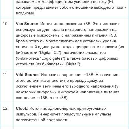
называемым коэффициентом усиления по току (F),
который представляет собой отношение выходного тока к
входному.
10
Vcc Source
. Источник напряжения +5В. Этот источник
используется для подачи питающего напряжения на
цифровые микросхемы с напряжением питания +5В.
Кроме этого он может служить для установки уровня
логической единицы на входах цифровых микросхем (из
библиотеки "Digital ICs"), логических элементов
(библиотека "Logic gates") а также базовых цифровых
устройств (из библиотеки "Digital").
11
Vdd Source
. Источник напряжения +15В. Назначение
этого источника аналогично предыдущему, за
исключением величины его выходного напряжения (у
некоторых цифровых микросхем напряжение питания
составляет +15В, а не +5В).
12
Clock
. Источник однополярных прямоугольных
импульсов. Генерирует прямоугольные импульсы
положительной полярности.