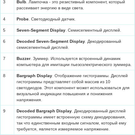
3
Bulb
. Лампочка - это резистивный компонент, который
рассеивает энергию в виде света.
4
Probe
. Светодиодный датчик.
5
Seven-Segment Display
. Семисегментный дисплей.
6
Decoded Seven-Segment Display
. Декодированный
семисегментный дисплей.
7
Buzzer
. Зуммер. Используется встроенный динамик
компьютера для имитации пьезоэлектрического зуммера.
8
Bargraph Display
. Отображение гистограммы. Дисплей
гистограммы представляет собой массив из 10
светодиодов. Этот компонент может использоваться для
визуальной индикации повышения и понижения
напряжения.
9
Decoded Bargraph Display
. Декодированный дисплей
гистограммы имеет встроенную схему декодирования,
так что единственным входным сигналом, который ему
требуется, является измеряемое напряжение.