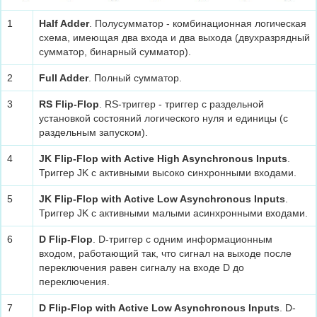
1
Half Adder
. Полусумматор - комбинационная логическая
схема, имеющая два входа и два выхода (двухразрядный
сумматор, бинарный сумматор).
2
Full Adder
. Полный сумматор.
3
RS Flip-Flop
. RS-триггер - триггер с раздельной
установкой состояний логического нуля и единицы (с
раздельным запуском).
4
JK Flip-Flop with Active High Asynchronous Inputs
.
Триггер JK с активными высоко синхронными входами.
5
JK Flip-Flop with Active Low Asynchronous Inputs
.
Триггер JK с активными малыми асинхронными входами.
6
D Flip-Flop
. D-триггер с одним информационным
входом, работающий так, что сигнал на выходе после
переключения равен сигналу на входе D до
переключения.
7
D Flip-Flop with Active Low Asynchronous Inputs
. D-