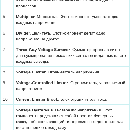
анализе постоянного, переменного и переходного
процессов.
5
Multiplier
. Множитель. Этот компонент умножает два
входных напряжения.
6
Divider
. Делитель. Этот компонент делит одно
напряжение на другое.
7
Three-Way Voltage Summer
. Сумматор предназначен
для суммирования нескольких сигналов поданных на его
входные выводы.
8
Voltage Limiter
. Ограничитель напряжения.
9
Voltage-Controlled Limiter
. Ограничитель, управляемый
напряжением.
10
Current Limiter Block
. Блок ограничителя тока.
11
Voltage Hysteresis
. Гистерезис напряжения. Этот
компонент представляет собой простой буферный
каскад, обеспечивающий гистерезис выходного сигнала
по отношению к входному.