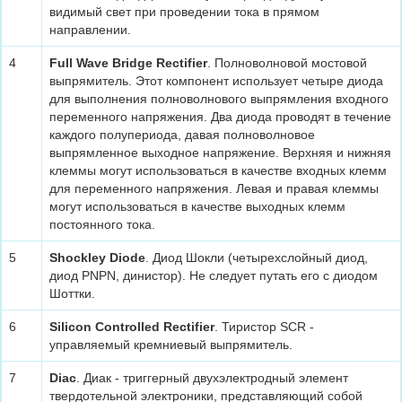
видимый свет при проведении тока в прямом
направлении.
4
Full Wave Bridge Rectifier
. Полноволновой мостовой
выпрямитель. Этот компонент использует четыре диода
для выполнения полноволнового выпрямления входного
переменного напряжения. Два диода проводят в течение
каждого полупериода, давая полноволновое
выпрямленное выходное напряжение. Верхняя и нижняя
клеммы могут использоваться в качестве входных клемм
для переменного напряжения. Левая и правая клеммы
могут использоваться в качестве выходных клемм
постоянного тока.
5
Shockley Diode
. Диод Шокли (четырехслойный диод,
диод PNPN, динистор). Не следует путать его с диодом
Шоттки.
6
Silicon Controlled Rectifier
. Тиристор SCR -
управляемый кремниевый выпрямитель.
7
Diac
. Диак - триггерный двухэлектродный элемент
твердотельной электроники, представляющий собой