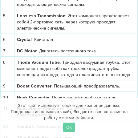
проходят электрические сигналы.
5
Lossless Transmission
. Этот компонент представляет
собой 2-портовую сеть, через которую проходят
электрические сигналы.
6
Crystal
. Кристалл.
7
DC Motor
. Двигатель постоянного тока.
8
Triode Vacuum Tube
. Триодная вакуумная трубка. Этот
компонент ведет себя как трехэлектродная трубка,
состоящая из анода, катода и пластинчатого электрода.
9
Boost Converter
. Повышающий преобразователь.
10
Buck Converter
. Понижающий преобразователь.
Этот сайт использует cookie для хранения данных.
11
Buck-Boost Converter
. Универсальный
Продолжая использовать сайт, Вы даете свое согласие на
преобразователь.
работу с этими файлами.
12
Textbox
. Текстовое поле
Ok
13
Title Block
. Блок заголовка.