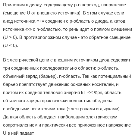
Приложим к диоду, содержащему p-n переход, напряжение
(смещение U от внешнего источника). В этом случае если
анод источника «+» соединен с p-областью диода, а катод
источника «-» с n-областью, то речь идет о прямом смещении
(U > 0). В противоположном случае - это обратное смещение
(U < 0).
В электрической цепи с внешним источником диод содержит
три соединенных последовательно области: p-область,
объемный заряд (барьер), n-область. Так как потенциальный
барьер препятствует движению основных носителей, и
притом их средняя тепловая энергия kT << Фpn, область
объемного заряда практически полностью обеднена
свободными носителями тока (электронами и дырками).
Данная область обладает наибольшим электрическим
сопротивлением и практически все приложенное напряжение
U в ней падает.