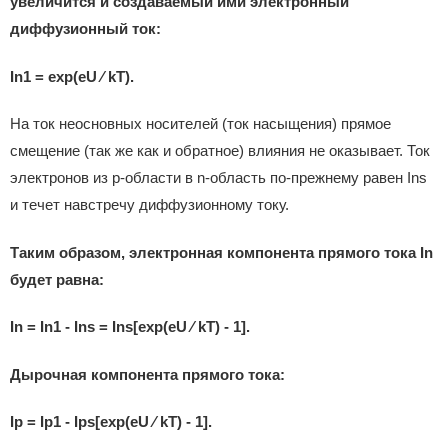
увеличится и создаваемый ими электронный
диффузионный ток:
In1 = exp(eU ⁄ kT).
На ток неосновных носителей (ток насыщения) прямое
смещение (так же как и обратное) влияния не оказывает. Ток
электронов из p-области в n-область по-прежнему равен Ins
и течет навстречу диффузионному току.
Таким образом, электронная компонента прямого тока In
будет равна:
In = In1 - Ins = Ins[exp(eU ⁄ kT) - 1].
Дырочная компонента прямого тока:
Ip = Ip1 - Ips[exp(eU ⁄ kT) - 1].