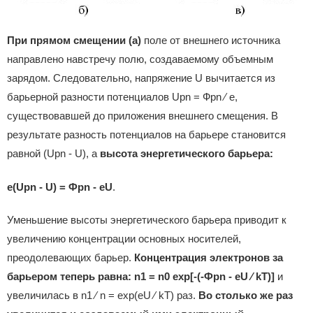
При прямом смещении (а)
поле от внешнего источника
направлено навстречу полю, создаваемому объемным
зарядом. Следовательно, напряжение U вычитается из
барьерной разности потенциалов Upn = Фpn ⁄ e,
существовавшей до приложения внешнего смещения. В
результате разность потенциалов на барьере становится
равной (Upn - U), а
высота энергетического барьера:
e(Upn - U) = Фpn - eU
.
Уменьшение высоты энергетического барьера приводит к
увеличению концентрации основных носителей,
преодолевающих барьер.
Концентрация электронов за
барьером теперь равна: n1 = n0 exp[-(-Фpn - eU ⁄ kT)]
и
увеличилась в n1 ⁄ n = exp(eU ⁄ kT) раз.
Во столько же раз