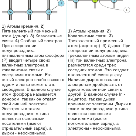
1
) Атомы кремния.
2
)
Пятивалентный примесный
1
) Атомы кремния.
2
)
атом (донор).
3
) Ковалентные
Ковалентные связи.
3
)
связи.
4
) Свободный электрон.
Трехвалентный примесный
При легировании
атом (акцептор).
4
) Дырка. При
полупроводника
легировании полупроводника
пятивалентным атом фосфора
трехвалентным атомом индия
(P) вводит четыре своих
(In) три валентных электрона
валентных электрона в
разместятся среди трех
ковалентные связи с
соседних атомов. Это создает
соседними атомами. Его
в ковалентной связи дырку.
пятый электрон слабо связан с
Наличие дырок позволяет
ядром и легко может стать
электронам дрейфовать от
свободным. В данном случае
одной ковалентной связи к
атом фосфора называется
другой. В данном случае In -
донором, так как он отдает
акцептор, так как дырки
свой лишний электрон.
принимают электроны. Дырки в
Электроны в таком
таком полупроводнике p-типа
полупроводнике n-типа
являются основными
являются основными
носителями (имеют
носителями (имеют
положительный заряд), а
отрицательный заряд), а
электроны - неосновными.
дырки - неосновными.