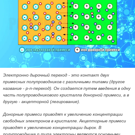
Электронно дырочный переход - это контакт двух
примесных полупроводников с различными типами (другое
название - p-n-переход). Он создается путем введения в одну
часть полупроводникового кристалла донорной примеси, а в
другую - акцепторной (легирование).
Донорные примеси приводят к увеличению концентрации
свободных электронов в кристалле. Акцепторные примеси
приводят к увеличению концентрации дырок. В
полупроводнике n типа электроны являются основными