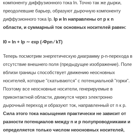
компоненту диффузионного тока In. Точно так же дырки,
преодолевшие барьер, образуют дырочную компоненту
диффузионного тока Ip.
Ip и In направлены от p к n
области, и суммарный ток основных носителей равен:
I0 = In + Ip ∼ exp (-Фpn ⁄ kT)
Теперь посмотрим энергетическую диаграмму p-n-перехода в
отсутствие внешнего поля (предыдущее изображение). Поле
вблизи границы способствует движению неосновных
носителей, которые "скатываются" с потенциальной "горки".
Поэтому все неосновные носители, генерируемые в
приконтактной области, движутся через электронно
дырочный переход и образуют ток, направленный от n к p.
Сила этого тока насыщения практически не зависит от
разности потенциалов между n и p полупроводниками и
определяется только числом неосновных носителей,