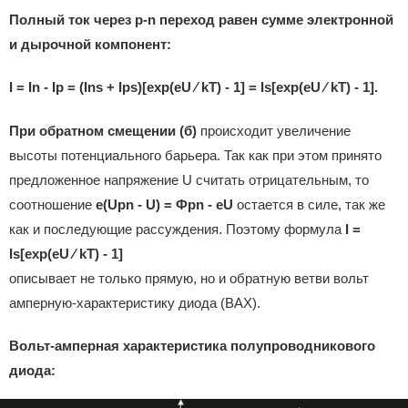
Полный ток через p-n переход равен сумме электронной
и дырочной компонент:
I = In - Ip = (Ins + Ips)[exp(eU ⁄ kT) - 1] = Is[exp(eU ⁄ kT) - 1].
При обратном смещении (б)
происходит увеличение
высоты потенциального барьера. Так как при этом принято
предложенное напряжение U считать отрицательным, то
соотношение
e(Upn - U) = Фpn - eU
остается в силе, так же
как и последующие рассуждения. Поэтому формула
I =
Is[exp(eU ⁄ kT) - 1]
описывает не только прямую, но и обратную ветви вольт
амперную-характеристику диода (ВАХ).
Вольт-амперная характеристика полупроводникового
диода: