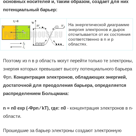
основных носителей и, таким образом, создает для них
потенциальный барьер:
На энергетической диаграмме
энергия электронов и дырок
отсчитывается от их состояния
соответственно в n и p
областях.
Поэтому из n в p область могут перейти только те электроны,
энергия которых превышает высоту потенциального барьера
Фpn.
Концентрация электронов, обладающих энергией,
достаточной для преодоления барьера, определяется
распределением Больцмана:
n = n0 exp (-Фpn ⁄ kT), где:
n0
- концентрация электронов в n-
области.
Прошедшие за барьер электроны создают электронную