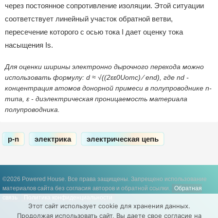
через постоянное сопротивление изоляции. Этой ситуации
соответствует линейный участок обратной ветви,
пересечение которого с осью тока I дает оценку тока
насыщения Is.
Для оценки ширины электронно дырочного перехода можно
использовать формулу: d ≈ √((2εε0Uотс) ⁄ end), где nd -
концентрация атомов донорной примеси в полупроводнике n-
типа, ε - диэлектрическая проницаемость материала
полупроводника.
p-n
электрика
электрическая цепь
©2026 Powered House. Все права защищены.
Запрещено использование
материалов сайта без согласия авторов и обратной ссылки.
Обратная
связь
Политика конфиденциальности
Этот сайт использует cookie для хранения данных.
Продолжая использовать сайт, Вы даете свое согласие на