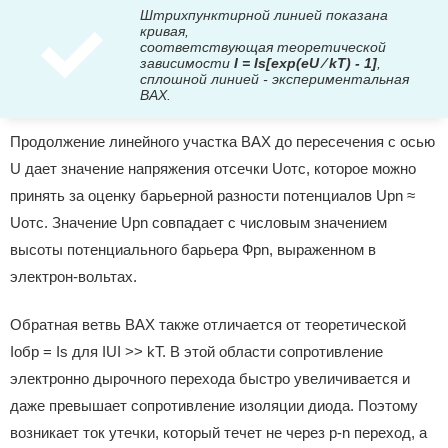
Штрихпунктирной линией показана
кривая,
соответствующая теоретической
зависимости
I = Is[exp(eU ⁄ kT) - 1]
,
сплошной линией - экспериментальная
ВАХ.
Продолжение линейного участка ВАХ до пересечения с осью
U дает значение напряжения отсечки Uотс, которое можно
принять за оценку барьерной разности потенциалов Upn ≈
Uотс. Значение Upn совпадает с числовым значением
высоты потенциального барьера Фpn, выраженном в
электрон-вольтах.
Обратная ветвь ВАХ также отличается от теоретической
Iобр = Is для IUI >> kT. В этой области сопротивление
электронно дырочного перехода быстро увеличивается и
даже превышает сопротивление изоляции диода. Поэтому
возникает ток утечки, который течет не через p-n переход, а