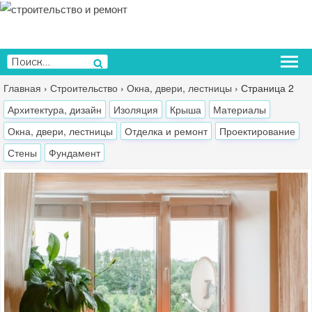
Перейти
к
содержимому
Искать:
Поиск
Главная
›
Строительство
›
Окна, двери, лестницы
›
Страница 2
Архитектура, дизайн
Изоляция
Крыша
Материалы
Окна, двери, лестницы
Отделка и ремонт
Проектирование
Стены
Фундамент